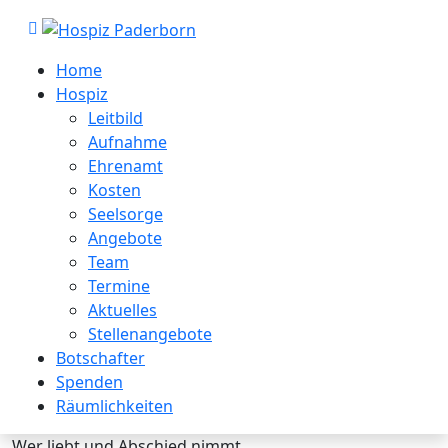
Home
Hospiz
Leitbild
Aufnahme
Ehrenamt
Kosten
Seelsorge
Angebote
Team
Termine
Aktuelles
Stellenangebote
Botschafter
Spenden
Räumlichkeiten
Wer liebt und Abschied nimmt,